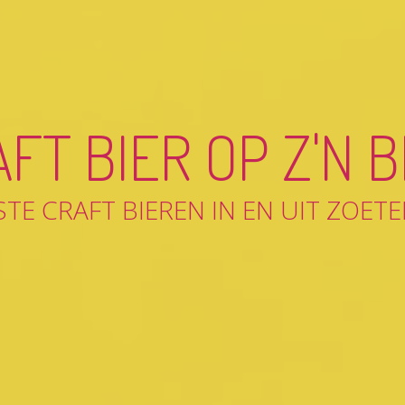
AFT
BIER
OP
Z'N
B
STE CRAFT BIEREN IN EN UIT ZOET