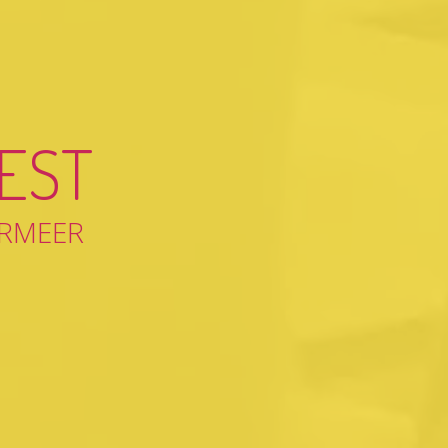
EST
ERMEER