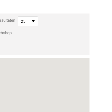
esultaten
25
bshop