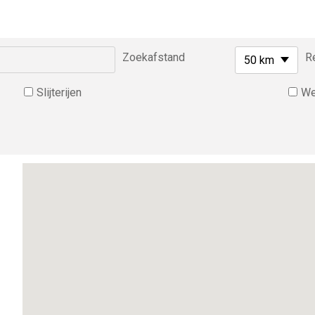
Zoekafstand
R
50 km
Slijterijen
We