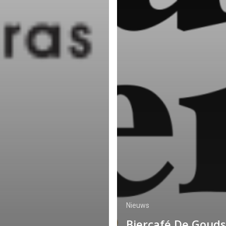
Nieuws
Biercafé De Goud