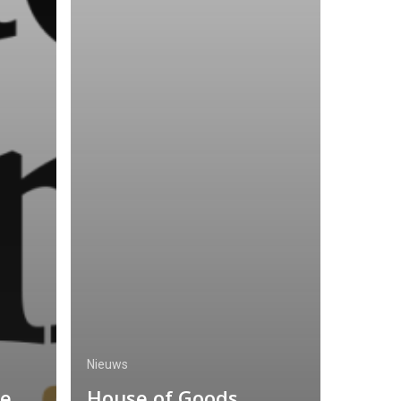
Nieuws
se
House of Goods